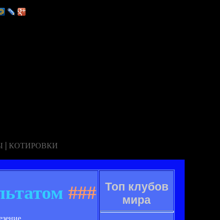
|
Ы
КОТИРОВКИ
Топ клубов
льтатом
###
мира
езение.