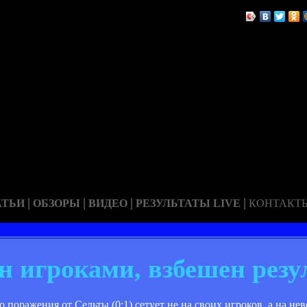
|
|
|
|
АТЬИ
ОБЗОРЫ
ВИДЕО
РЕЗУЛЬТАТЫ LIVE
КОНТАКТ
н игроками, взбешен резу
оражения от Сельты (0:1) сетует не на своих игроков, а на нев