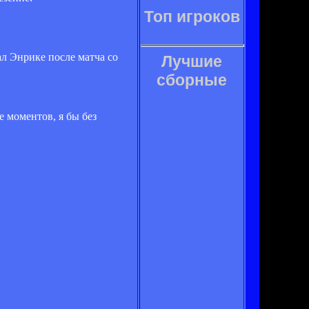
Топ игроков
ал Энрике после матча со
Лучшие
сборные
 моментов, я бы без