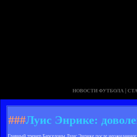
|
НОВОСТИ ФУТБОЛА
СТ
###
Луис Энрике: доволе
Главный тренер Барселоны Луис Энрике после неожиданного п