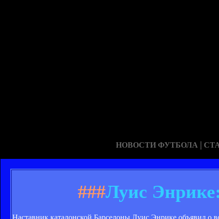
|
НОВОСТИ ФУТБОЛА
СТ
###
Луис Энрике:
Наставник каталонской Барселоны Луис Энрике объявил о 